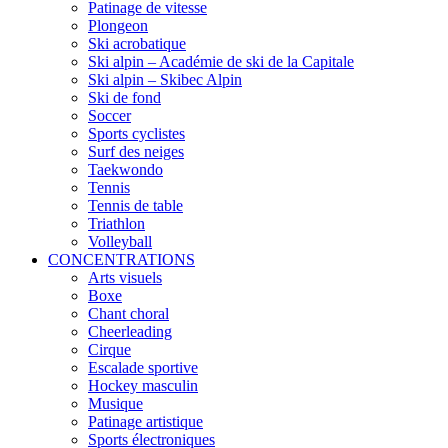
Patinage de vitesse
Plongeon
Ski acrobatique
Ski alpin – Académie de ski de la Capitale
Ski alpin – Skibec Alpin
Ski de fond
Soccer
Sports cyclistes
Surf des neiges
Taekwondo
Tennis
Tennis de table
Triathlon
Volleyball
CONCENTRATIONS
Arts visuels
Boxe
Chant choral
Cheerleading
Cirque
Escalade sportive
Hockey masculin
Musique
Patinage artistique
Sports électroniques