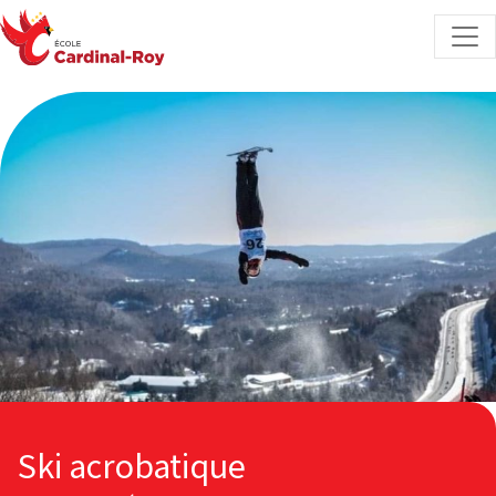
Skip to content
Ski acrobatique