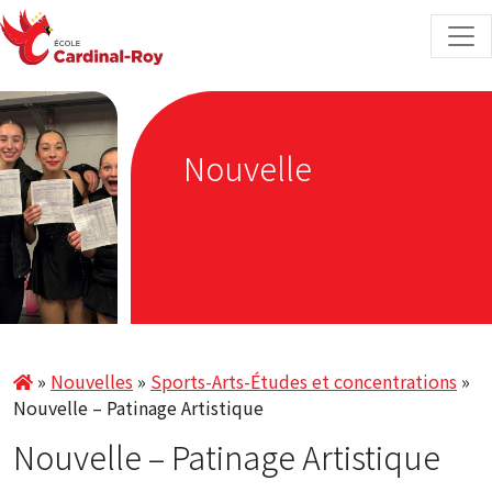
Skip to content
Nouvelle
»
Nouvelles
»
Sports-Arts-Études et concentrations
»
Nouvelle – Patinage Artistique
Nouvelle – Patinage Artistique