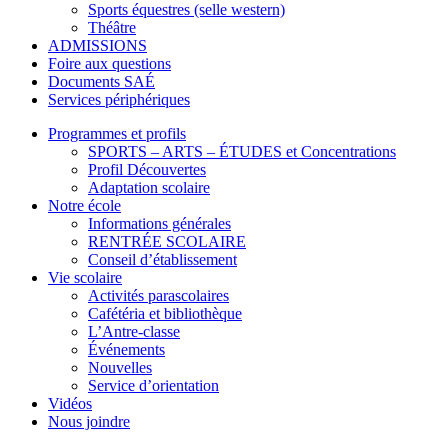
Sports équestres (selle western)
Théâtre
ADMISSIONS
Foire aux questions
Documents SAÉ
Services périphériques
Programmes et profils
SPORTS – ARTS – ÉTUDES et Concentrations
Profil Découvertes
Adaptation scolaire
Notre école
Informations générales
RENTRÉE SCOLAIRE
Conseil d’établissement
Vie scolaire
Activités parascolaires
Cafétéria et bibliothèque
L’Antre-classe
Événements
Nouvelles
Service d’orientation
Vidéos
Nous joindre