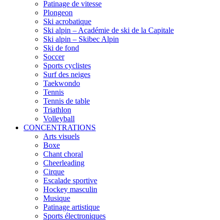
Patinage de vitesse
Plongeon
Ski acrobatique
Ski alpin – Académie de ski de la Capitale
Ski alpin – Skibec Alpin
Ski de fond
Soccer
Sports cyclistes
Surf des neiges
Taekwondo
Tennis
Tennis de table
Triathlon
Volleyball
CONCENTRATIONS
Arts visuels
Boxe
Chant choral
Cheerleading
Cirque
Escalade sportive
Hockey masculin
Musique
Patinage artistique
Sports électroniques