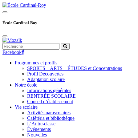
Skip
to
content
École Cardinal-Roy
Facebook
Programmes et profils
SPORTS – ARTS – ÉTUDES et Concentrations
Profil Découvertes
Adaptation scolaire
Notre école
Informations générales
RENTRÉE SCOLAIRE
Conseil d’établissement
Vie scolaire
Activités parascolaires
Cafétéria et bibliothèque
L’Antre-classe
Événements
Nouvelles