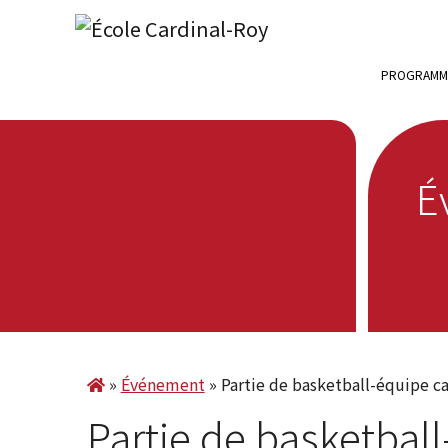
Skip to content
PROGRAMME
É
»
Événement
»
Partie de basketball-équipe c
Partie de basketbal